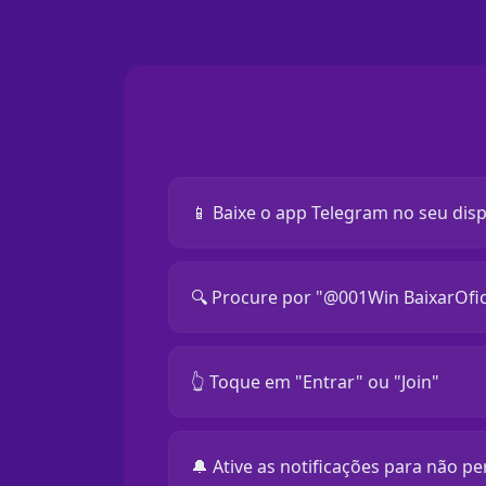
📱 Baixe o app Telegram no seu disp
🔍 Procure por "@001Win BaixarOfic
👆 Toque em "Entrar" ou "Join"
🔔 Ative as notificações para não p