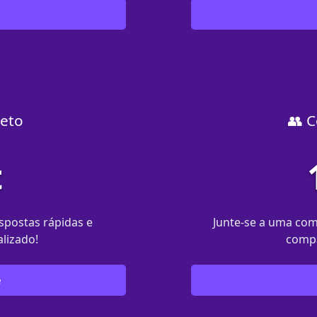
reto
👥 
t
espostas rápidas e
Junte-se a uma com
lizado!
compa
e