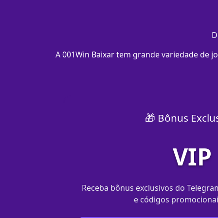
D
A 001Win Baixar tem grande variedade de jo
🎁 Bônus Exclu
VIP
Receba bônus exclusivos do Telegra
e códigos promocionai