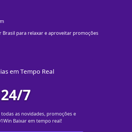
am
 Brasil para relaxar e aproveitar promoções
cias em Tempo Real
24/7
e todas as novidades, promoções e
01Win Baixar em tempo real!