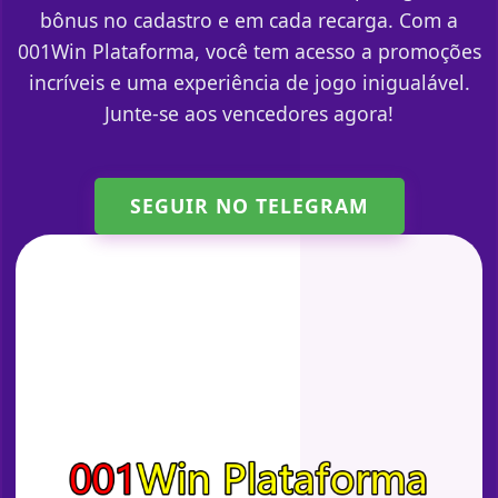
bônus no cadastro e em cada recarga. Com a
001Win Plataforma, você tem acesso a promoções
incríveis e uma experiência de jogo inigualável.
Junte-se aos vencedores agora!
SEGUIR NO TELEGRAM