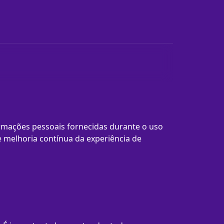
ormações pessoais fornecidas durante o uso
e melhoria contínua da experiência de