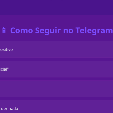
📱 Como Seguir no Telegram
ositivo
cial"
erder nada