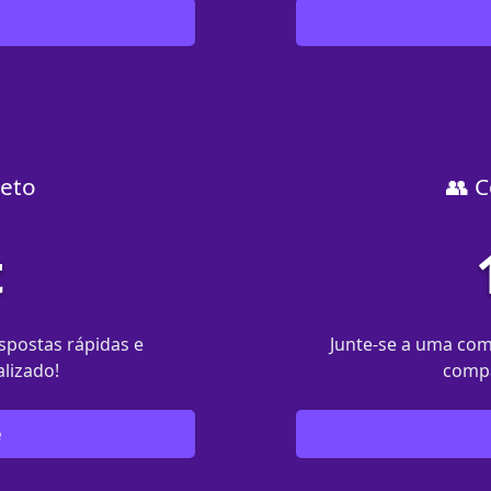
reto
👥 
t
espostas rápidas e
Junte-se a uma com
lizado!
compa
e