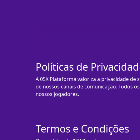
Políticas de Privacida
A 05X Plataforma valoriza a privacidade de
de nossos canais de comunicação. Todos os 
nossos jogadores.
Termos e Condições