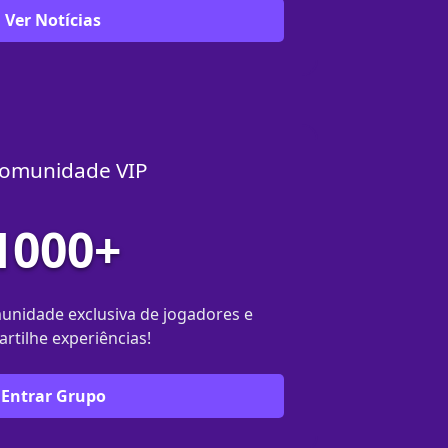
Ver Notícias
Comunidade VIP
1000+
unidade exclusiva de jogadores e
rtilhe experiências!
Entrar Grupo