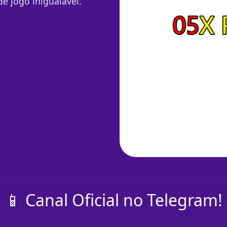
e jogo inigualável.
📱 Canal Oficial no Telegram!