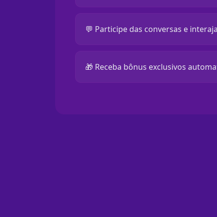
💬 Participe das conversas e interaj
🎁 Receba bônus exclusivos autom