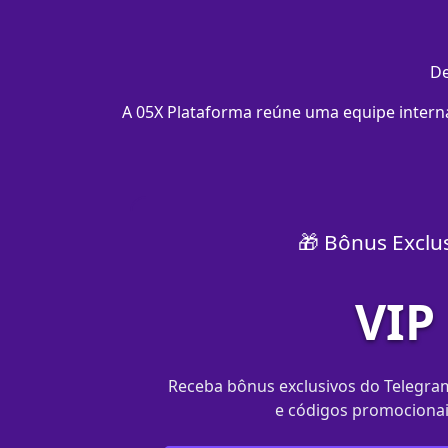
De
A 05X Plataforma reúne uma equipe interna
🎁 Bônus Exclu
VIP
Receba bônus exclusivos do Telegra
e códigos promocionai