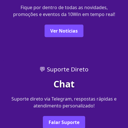
Fique por dentro de todas as novidades,
promoções e eventos da 10Win em tempo real!
Ver Notícias
💬 Suporte Direto
Chat
Suporte direto via Telegram, respostas rápidas e
atendimento personalizado!
Falar Suporte