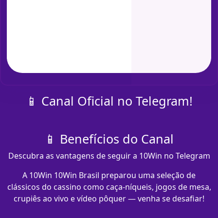
📱 Canal Oficial no Telegram!
📱 Benefícios do Canal
Descubra as vantagens de seguir a 10Win no Telegram
A 10Win 10Win Brasil preparou uma seleção de
clássicos do cassino como caça-níqueis, jogos de mesa,
crupiês ao vivo e vídeo pôquer — venha se desafiar!