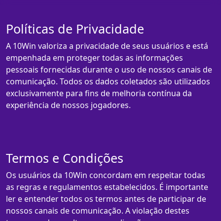
Políticas de Privacidade
A 10Win valoriza a privacidade de seus usuários e está
empenhada em proteger todas as informações
pessoais fornecidas durante o uso de nossos canais de
comunicação. Todos os dados coletados são utilizados
exclusivamente para fins de melhoria contínua da
experiência de nossos jogadores.
Termos e Condições
Os usuários da 10Win concordam em respeitar todas
as regras e regulamentos estabelecidos. É importante
ler e entender todos os termos antes de participar de
nossos canais de comunicação. A violação destes