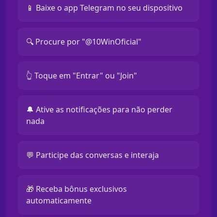
📱 Baixe o app Telegram no seu dispositivo
🔍 Procure por "@10WinOficial"
👆 Toque em "Entrar" ou "Join"
🔔 Ative as notificações para não perder
nada
💬 Participe das conversas e interaja
🎁 Receba bônus exclusivos
automaticamente