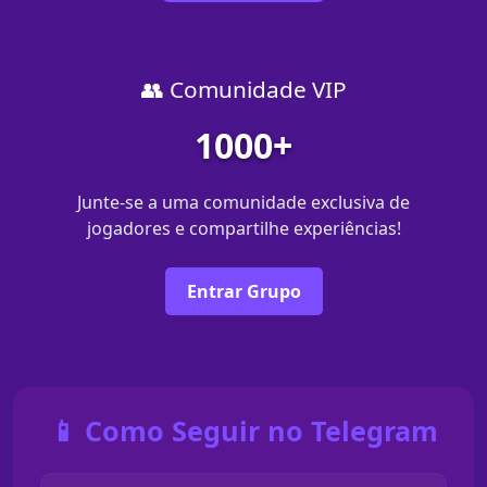
👥 Comunidade VIP
1000+
Junte-se a uma comunidade exclusiva de
jogadores e compartilhe experiências!
Entrar Grupo
📱 Como Seguir no Telegram