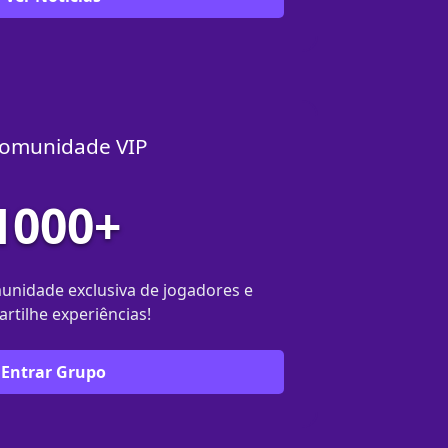
Comunidade VIP
1000+
unidade exclusiva de jogadores e
rtilhe experiências!
Entrar Grupo