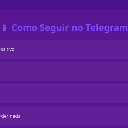
📱 Como Seguir no Telegram
ositivo
erder nada