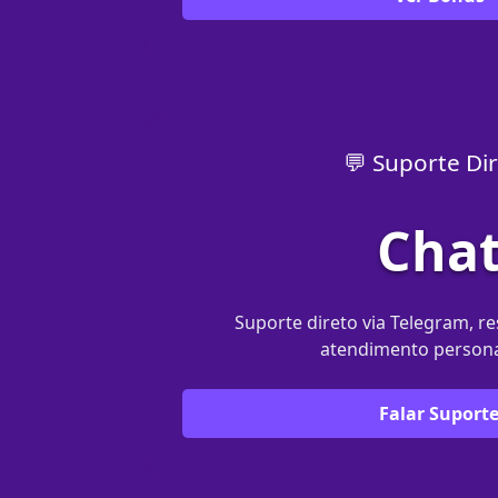
💬 Suporte Di
Cha
Suporte direto via Telegram, r
atendimento persona
Falar Suport