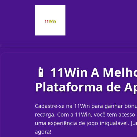
📱 11Win A Melh
Plataforma de A
Cadastre-se na 11Win para ganhar bônu
recarga. Com a 11Win, você tem acesso 
uma experiência de jogo inigualável. J
agora!