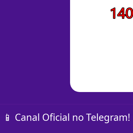
📱 Canal Oficial no Telegram!