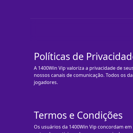
Políticas de Privacida
A 1400Win Vip valoriza a privacidade de se
nossos canais de comunicação. Todos os dad
jogadores.
Termos e Condições
Os usuários da 1400Win Vip concordam em re