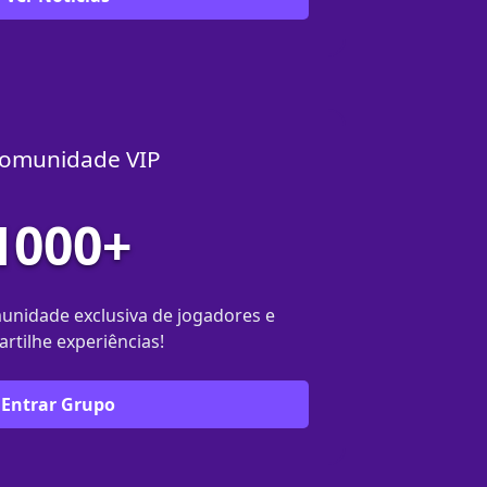
Comunidade VIP
1000+
unidade exclusiva de jogadores e
rtilhe experiências!
Entrar Grupo