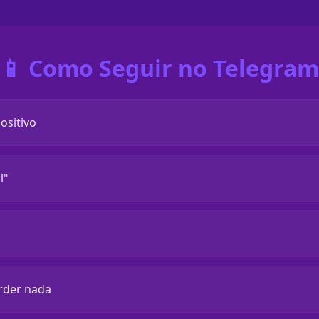
📱 Como Seguir no Telegram
ositivo
l"
erder nada