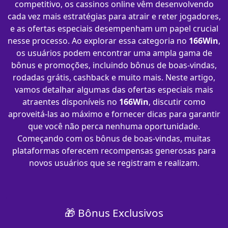
competitivo, os cassinos online vêm desenvolvendo
cada vez mais estratégias para atrair e reter jogadores,
e as ofertas especiais desempenham um papel crucial
nesse processo. Ao explorar essa categoria no
166Win
,
os usuários podem encontrar uma ampla gama de
bônus e promoções, incluindo bônus de boas-vindas,
rodadas grátis, cashback e muito mais. Neste artigo,
vamos detalhar algumas das ofertas especiais mais
atraentes disponíveis no
166Win
, discutir como
aproveitá-las ao máximo e fornecer dicas para garantir
que você não perca nenhuma oportunidade.
Começando com os bônus de boas-vindas, muitas
plataformas oferecem recompensas generosas para
novos usuários que se registram e realizam.
🎁 Bônus Exclusivos