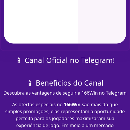
📱 Canal Oficial no Telegram!
📱 Benefícios do Canal
Descubra as vantagens de seguir a 166Win no Telegram
As ofertas especiais no
166Win
são mais do que
simples promoções; elas representam a oportunidade
perfeita para os jogadores maximizaram sua
experiência de jogo. Em meio a um mercado