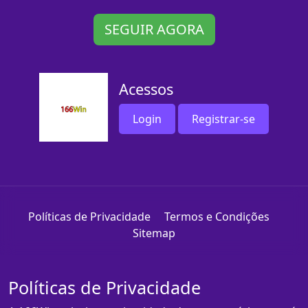
SEGUIR AGORA
Acessos
Login
Registrar-se
Políticas de Privacidade
Termos e Condições
Sitemap
Políticas de Privacidade