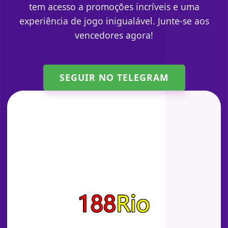
tem acesso a promoções incríveis e uma
experiência de jogo inigualável. Junte-se aos
vencedores agora!
SEGUIR NO TELEGRAM