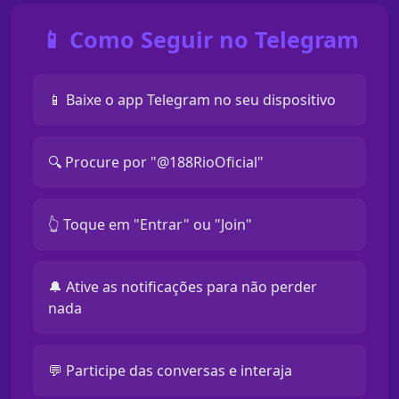
📱 Como Seguir no Telegram
📱 Baixe o app Telegram no seu dispositivo
🔍 Procure por "@188RioOficial"
👆 Toque em "Entrar" ou "Join"
🔔 Ative as notificações para não perder
nada
💬 Participe das conversas e interaja