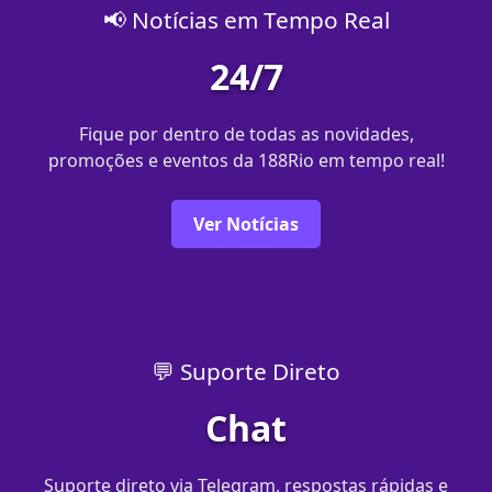
📢 Notícias em Tempo Real
24/7
Fique por dentro de todas as novidades,
promoções e eventos da 188Rio em tempo real!
Ver Notícias
💬 Suporte Direto
Chat
Suporte direto via Telegram, respostas rápidas e