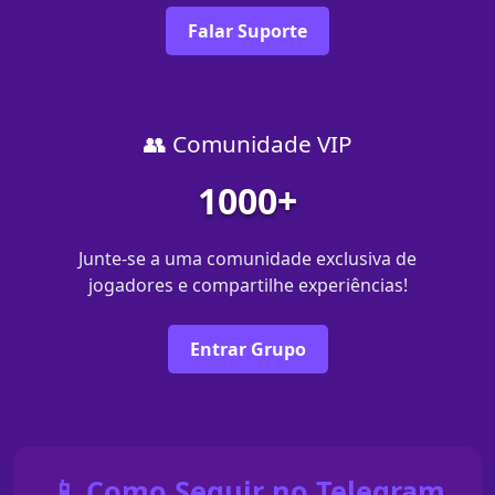
Falar Suporte
👥 Comunidade VIP
1000+
Junte-se a uma comunidade exclusiva de
jogadores e compartilhe experiências!
Entrar Grupo
📱 Como Seguir no Telegram