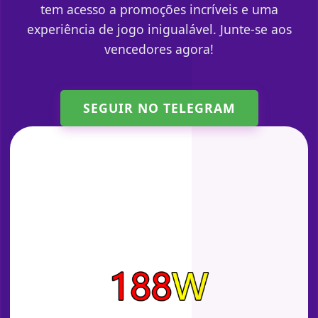
tem acesso a promoções incríveis e uma
experiência de jogo inigualável. Junte-se aos
vencedores agora!
SEGUIR NO TELEGRAM