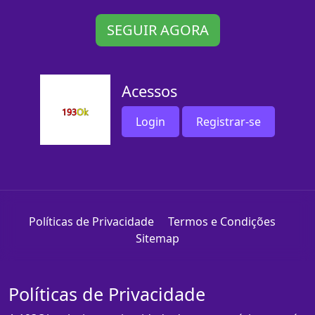
SEGUIR AGORA
Acessos
Login
Registrar-se
Políticas de Privacidade
Termos e Condições
Sitemap
Políticas de Privacidade