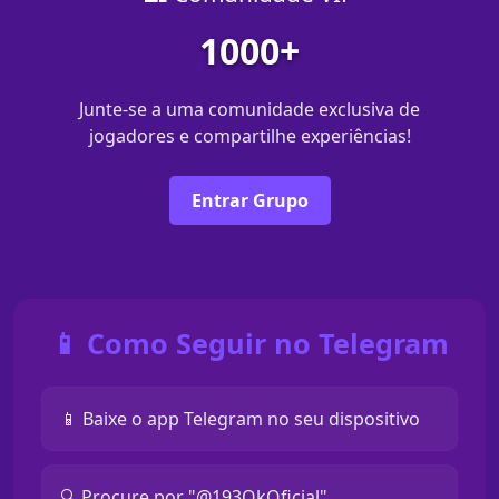
1000+
Junte-se a uma comunidade exclusiva de
jogadores e compartilhe experiências!
Entrar Grupo
📱 Como Seguir no Telegram
📱 Baixe o app Telegram no seu dispositivo
🔍 Procure por "@193OkOficial"