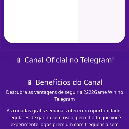
📱 Canal Oficial no Telegram!
📱 Benefícios do Canal
Descubra as vantagens de seguir a 2222Game Win no
Telegram
As rodadas grátis semanais oferecem oportunidades
regulares de ganho sem risco, permitindo que você
experimente jogos premium com frequência sem