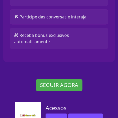
💬 Participe das conversas e interaja
🎁 Receba bônus exclusivos
automaticamente
SEGUIR AGORA
Acessos