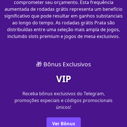
comprometer seu orçamento. Esta frequência
aumentada de rodadas grátis representa um benefício
significativo que pode resultar em ganhos substanciais
ao longo do tempo. As rodadas grátis Prata são
distribuídas entre uma seleção mais ampla de jogos,
incluindo slots premium e jogos de mesa exclusivos.
🎁 Bônus Exclusivos
VIP
Receba bônus exclusivos do Telegram,
promoções especiais e códigos promocionais
únicos!
Ver Bônus