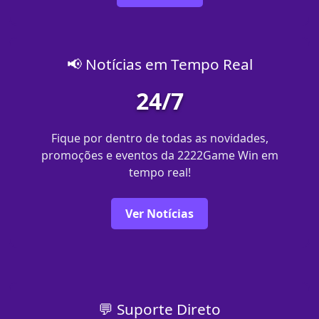
📢 Notícias em Tempo Real
24/7
Fique por dentro de todas as novidades,
promoções e eventos da 2222Game Win em
tempo real!
Ver Notícias
💬 Suporte Direto