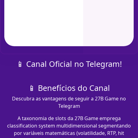
📱 Canal Oficial no Telegram!
📱 Benefícios do Canal
Descubra as vantagens de seguir a 27B Game no
Telegram
A taxonomia de slots da 27B Game emprega
classification system multidimensional segmentando
por variáveis matemáticas (volatilidade, RTP, hit