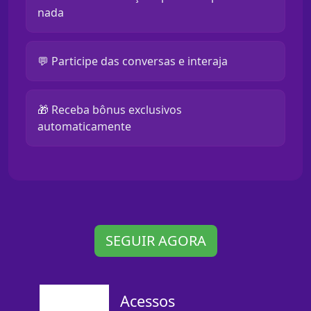
nada
💬 Participe das conversas e interaja
🎁 Receba bônus exclusivos
automaticamente
SEGUIR AGORA
Acessos