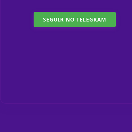
SEGUIR NO TELEGRAM