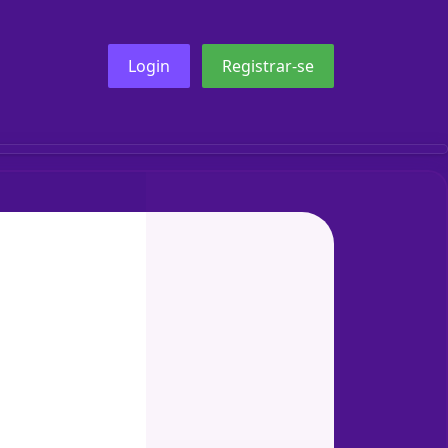
Login
Registrar-se