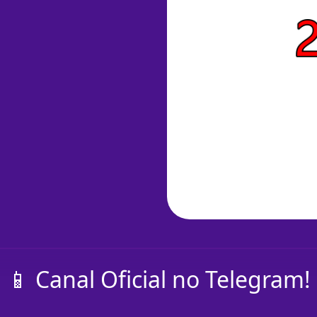
📱 Canal Oficial no Telegram!