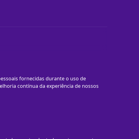
essoais fornecidas durante o uso de
elhoria contínua da experiência de nossos