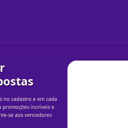
r
postas
s no cadastro e em cada
 promoções incríveis e
unte-se aos vencedores