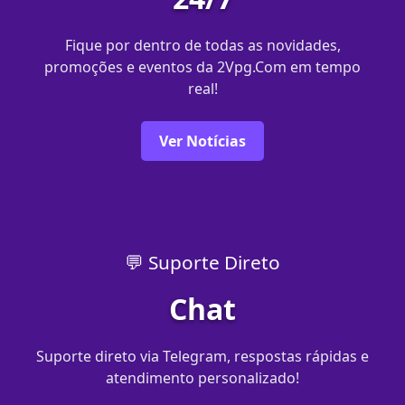
Fique por dentro de todas as novidades,
promoções e eventos da 2Vpg.Com em tempo
real!
Ver Notícias
💬 Suporte Direto
Chat
Suporte direto via Telegram, respostas rápidas e
atendimento personalizado!