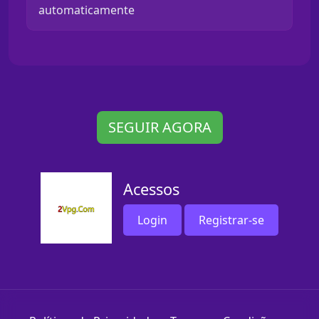
automaticamente
SEGUIR AGORA
Acessos
Login
Registrar-se