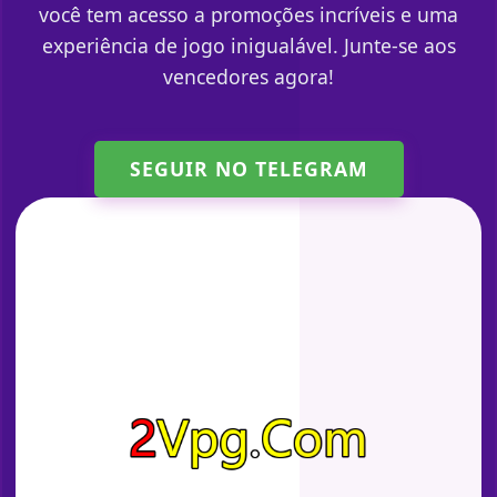
você tem acesso a promoções incríveis e uma
experiência de jogo inigualável. Junte-se aos
vencedores agora!
SEGUIR NO TELEGRAM