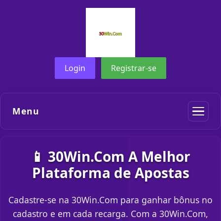
Login
Registrar-se
Menu
📱 30Win.Com A Melhor
Plataforma de Apostas
Cadastre-se na 30Win.Com para ganhar bônus no
cadastro e em cada recarga. Com a 30Win.Com,