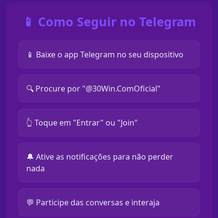
📱 Como Seguir no Telegram
📱 Baixe o app Telegram no seu dispositivo
🔍 Procure por "@30Win.ComOficial"
👆 Toque em "Entrar" ou "Join"
🔔 Ative as notificações para não perder
nada
💬 Participe das conversas e interaja