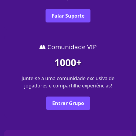
Falar Suporte
👥 Comunidade VIP
1000+
Junte-se a uma comunidade exclusiva de
jogadores e compartilhe experiências!
Entrar Grupo