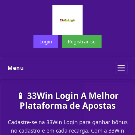
Login
Registrar-se
Menu
📱 33Win Login A Melhor
Plataforma de Apostas
Cadastre-se na 33Win Login para ganhar bônus
no cadastro e em cada recarga. Com a 33Win