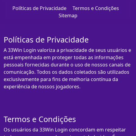
Políticas de Privacidade
Termos e Condições
Sitemap
Políticas de Privacidade
A 33Win Login valoriza a privacidade de seus usuários e
está empenhada em proteger todas as informações
pessoais fornecidas durante o uso de nossos canais de
comunicação. Todos os dados coletados são utilizados
exclusivamente para fins de melhoria contínua da
experiência de nossos jogadores.
Termos e Condições
Os usuários da 33Win Login concordam em respeitar