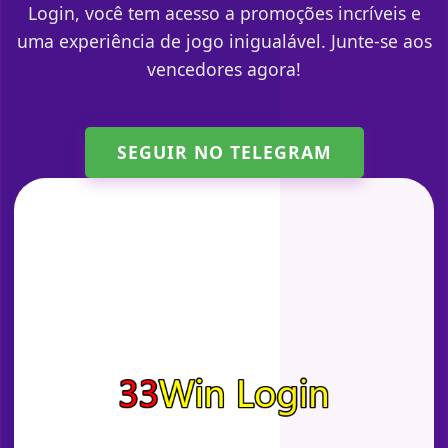
Login, você tem acesso a promoções incríveis e
uma experiência de jogo inigualável. Junte-se aos
vencedores agora!
SEGUIR NO TELEGRAM