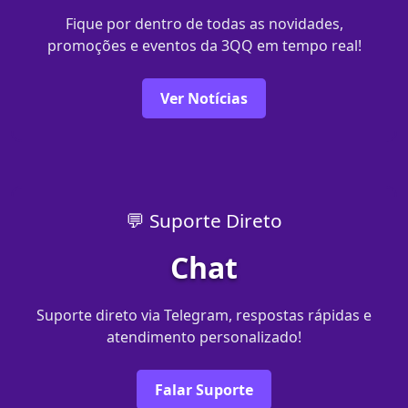
Fique por dentro de todas as novidades,
promoções e eventos da 3QQ em tempo real!
Ver Notícias
💬 Suporte Direto
Chat
Suporte direto via Telegram, respostas rápidas e
atendimento personalizado!
Falar Suporte