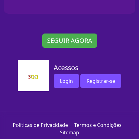
SEGUIR AGORA
Acessos
Login
Registrar-se
Políticas de Privacidade
Termos e Condições
Sitemap