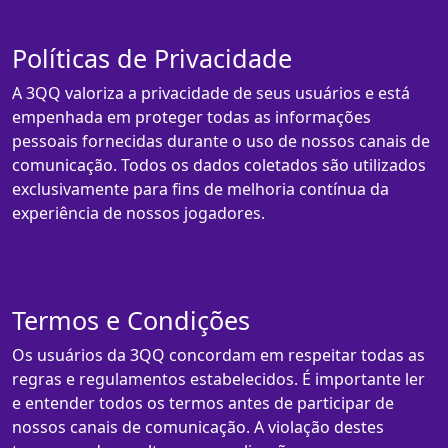
Políticas de Privacidade
A 3QQ valoriza a privacidade de seus usuários e está
empenhada em proteger todas as informações
pessoais fornecidas durante o uso de nossos canais de
comunicação. Todos os dados coletados são utilizados
exclusivamente para fins de melhoria contínua da
experiência de nossos jogadores.
Termos e Condições
Os usuários da 3QQ concordam em respeitar todas as
regras e regulamentos estabelecidos. É importante ler
e entender todos os termos antes de participar de
nossos canais de comunicação. A violação destes