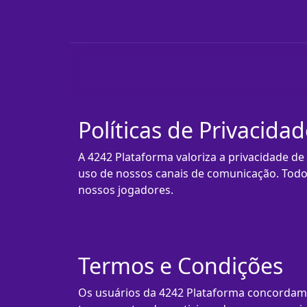
Políticas de Privacida
A 4242 Plataforma valoriza a privacidade d
uso de nossos canais de comunicação. Todos
nossos jogadores.
Termos e Condições
Os usuários da 4242 Plataforma concordam e