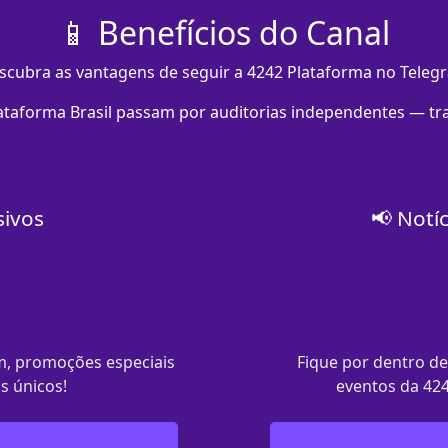
📱 Benefícios do Canal
scubra as vantagens de seguir a 4242 Plataforma no Teleg
ataforma Brasil passam por auditorias independentes — tr
sivos
📢 Notí
m, promoções especiais
Fique por dentro d
s únicos!
eventos da 42