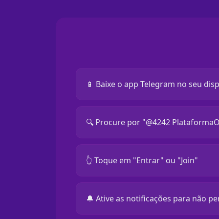
📱 Baixe o app Telegram no seu disp
🔍 Procure por "@4242 PlataformaOf
👆 Toque em "Entrar" ou "Join"
🔔 Ative as notificações para não p