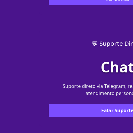
💬 Suporte Di
Cha
Suporte direto via Telegram, r
atendimento persona
Falar Suport