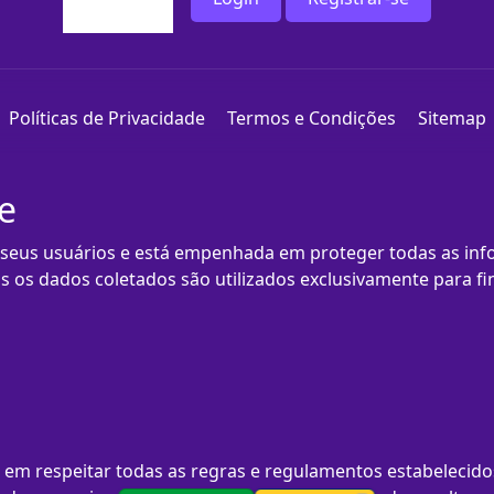
Políticas de Privacidade
Termos e Condições
Sitemap
de
e seus usuários e está empenhada em proteger todas as in
 os dados coletados são utilizados exclusivamente para fi
m respeitar todas as regras e regulamentos estabelecidos