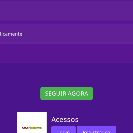
a
aticamente
SEGUIR AGORA
Acessos
Login
Registrar-se