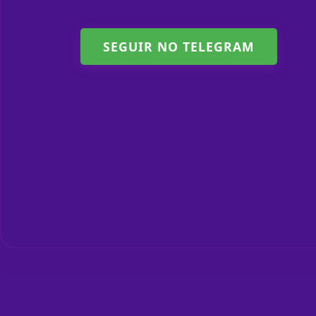
SEGUIR NO TELEGRAM