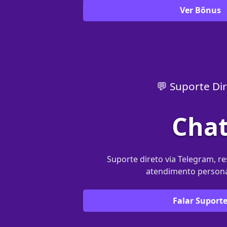
Ver Bônus
💬 Suporte Di
Cha
Suporte direto via Telegram, r
atendimento persona
Falar Suport