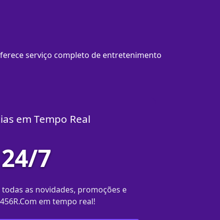
erece serviço completo de entretenimento
cias em Tempo Real
24/7
e todas as novidades, promoções e
 456R.Com em tempo real!