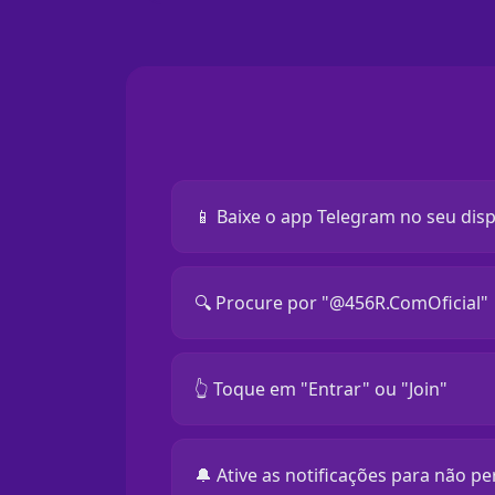
📱 Baixe o app Telegram no seu disp
🔍 Procure por "@456R.ComOficial"
👆 Toque em "Entrar" ou "Join"
🔔 Ative as notificações para não p