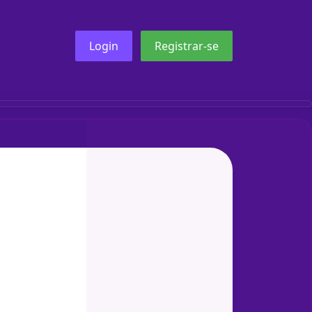
Login
Registrar-se