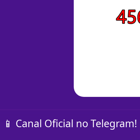
📱 Canal Oficial no Telegram!