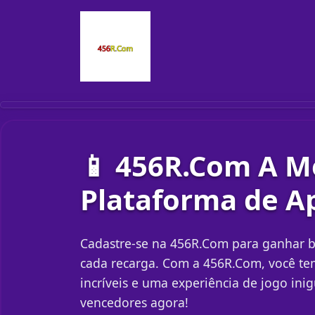
📱 456R.Com A M
Plataforma de A
Cadastre-se na 456R.Com para ganhar 
cada recarga. Com a 456R.Com, você t
incríveis e uma experiência de jogo inig
vencedores agora!