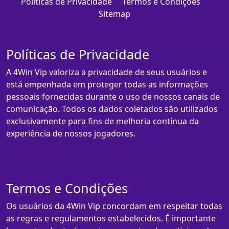
Políticas de Privacidade
Termos e Condições
Sitemap
Políticas de Privacidade
A 4Win Vip valoriza a privacidade de seus usuários e
está empenhada em proteger todas as informações
pessoais fornecidas durante o uso de nossos canais de
comunicação. Todos os dados coletados são utilizados
exclusivamente para fins de melhoria contínua da
experiência de nossos jogadores.
Termos e Condições
Os usuários da 4Win Vip concordam em respeitar todas
as regras e regulamentos estabelecidos. É importante