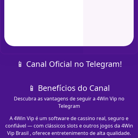
📱 Canal Oficial no Telegram!
📱 Benefícios do Canal
Descubra as vantagens de seguir a 4Win Vip no
Telegram
A 4Win Vip é um software de cassino real, seguro e
confiável — com clássicos slots e outros jogos da 4Win
Vip Brasil , oferece entretenimento de alta qualidade.