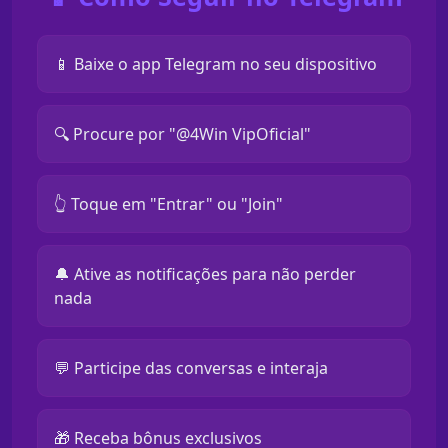
📱 Baixe o app Telegram no seu dispositivo
🔍 Procure por "@4Win VipOficial"
👆 Toque em "Entrar" ou "Join"
🔔 Ative as notificações para não perder
nada
💬 Participe das conversas e interaja
🎁 Receba bônus exclusivos