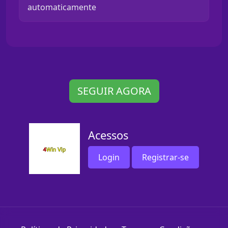
automaticamente
SEGUIR AGORA
Acessos
Login
Registrar-se