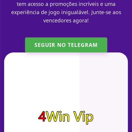
tem acesso a promoções incríveis e uma
experiência de jogo inigualável. Junte-se aos
vencedores agora!
SEGUIR NO TELEGRAM