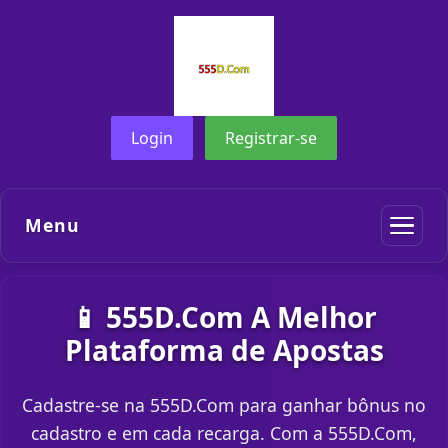
Login
Registrar-se
Menu
📱 555D.Com A Melhor
Plataforma de Apostas
Cadastre-se na 555D.Com para ganhar bônus no
cadastro e em cada recarga. Com a 555D.Com,