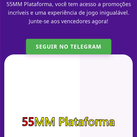
55MM Plataforma, você tem acesso a promoções
incríveis e uma experiência de jogo inigualável.
Junte-se aos vencedores agora!
SEGUIR NO TELEGRAM