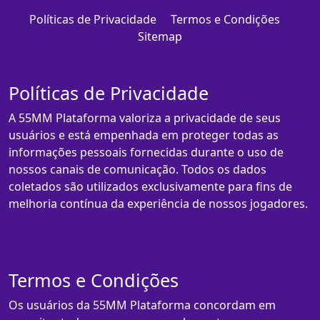
Políticas de Privacidade
Termos e Condições
Sitemap
Políticas de Privacidade
A 55MM Plataforma valoriza a privacidade de seus
usuários e está empenhada em proteger todas as
informações pessoais fornecidas durante o uso de
nossos canais de comunicação. Todos os dados
coletados são utilizados exclusivamente para fins de
melhoria contínua da experiência de nossos jogadores.
Termos e Condições
Os usuários da 55MM Plataforma concordam em