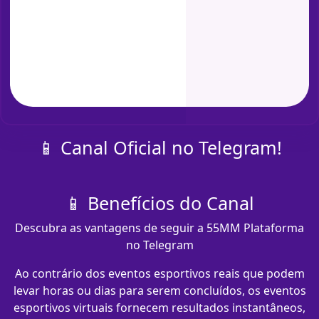
📱 Canal Oficial no Telegram!
📱 Benefícios do Canal
Descubra as vantagens de seguir a 55MM Plataforma
no Telegram
Ao contrário dos eventos esportivos reais que podem
levar horas ou dias para serem concluídos, os eventos
esportivos virtuais fornecem resultados instantâneos,