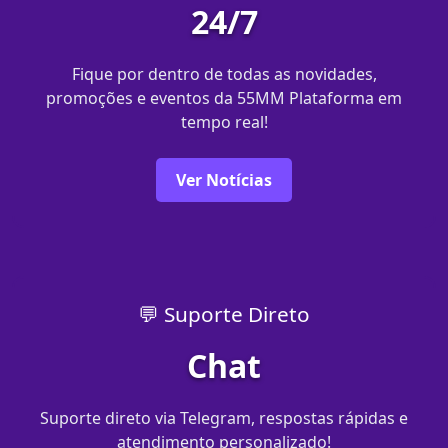
24/7
Fique por dentro de todas as novidades,
promoções e eventos da 55MM Plataforma em
tempo real!
Ver Notícias
💬 Suporte Direto
Chat
Suporte direto via Telegram, respostas rápidas e
atendimento personalizado!