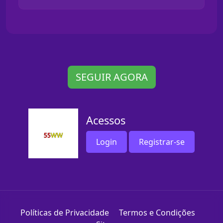
SEGUIR AGORA
Acessos
Login
Registrar-se
Políticas de Privacidade
Termos e Condições