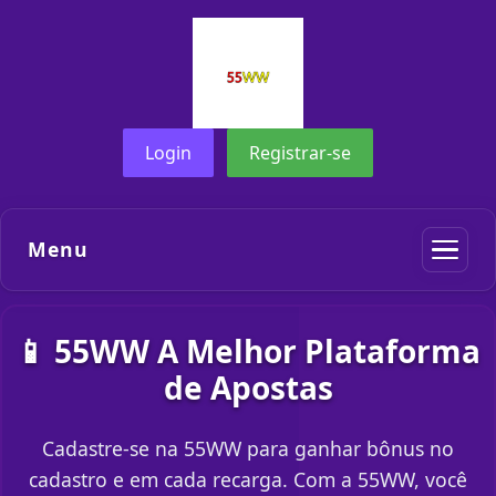
Login
Registrar-se
Menu
📱 55WW A Melhor Plataforma
de Apostas
Cadastre-se na 55WW para ganhar bônus no
cadastro e em cada recarga. Com a 55WW, você