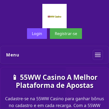
Login
Registrar-se
Menu
📱 55WW Casino A Melhor
Plataforma de Apostas
Cadastre-se na 55WW Casino para ganhar bônus
no cadastro e em cada recarga. Com a 55WW