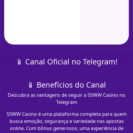
📱 Canal Oficial no Telegram!
📱 Benefícios do Canal
Descubra as vantagens de seguir a 55WW Casino no
Telegram
55WW Casino é uma plataforma completa para quem
busca emoção, segurança e variedade nas apostas
online. Com bônus generosos, uma experiência de