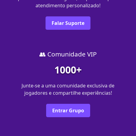
atendimento personalizado!
Falar Suporte
👥 Comunidade VIP
1000+
Junte-se a uma comunidade exclusiva de
jogadores e compartilhe experiências!
Entrar Grupo