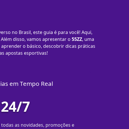
so no Brasil, este guia é para você! Aqui,
. Além disso, vamos apresentar o
55ZZ
, uma
aprender o básico, descobrir dicas práticas
s apostas esportivas!
cias em Tempo Real
24/7
e todas as novidades, promoções e