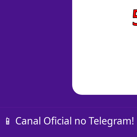
📱 Canal Oficial no Telegram!