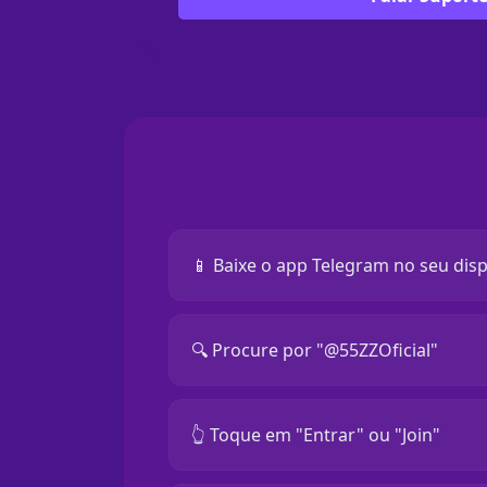
📱 Baixe o app Telegram no seu disp
🔍 Procure por "@55ZZOficial"
👆 Toque em "Entrar" ou "Join"