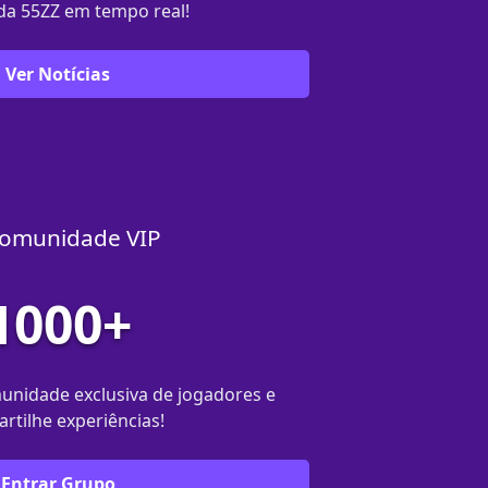
da 55ZZ em tempo real!
Ver Notícias
Comunidade VIP
1000+
unidade exclusiva de jogadores e
rtilhe experiências!
Entrar Grupo