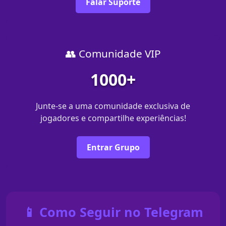
Falar Suporte
👥 Comunidade VIP
1000+
Junte-se a uma comunidade exclusiva de
jogadores e compartilhe experiências!
Entrar Grupo
📱 Como Seguir no Telegram