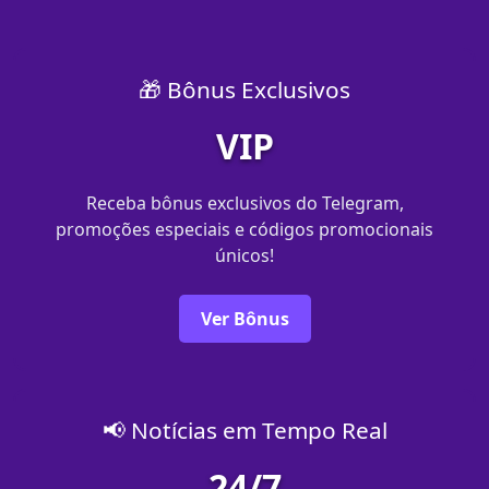
🎁 Bônus Exclusivos
VIP
Receba bônus exclusivos do Telegram,
promoções especiais e códigos promocionais
únicos!
Ver Bônus
📢 Notícias em Tempo Real
24/7