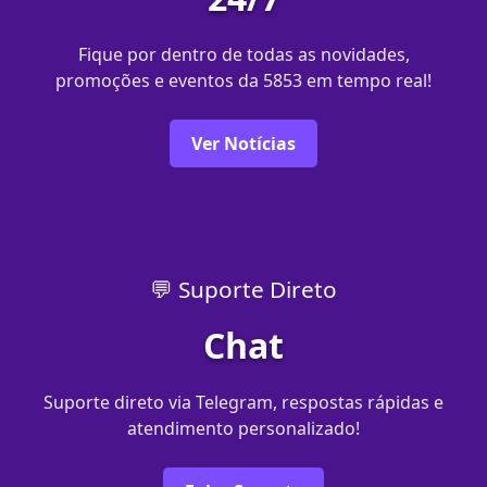
Fique por dentro de todas as novidades,
promoções e eventos da 5853 em tempo real!
Ver Notícias
💬 Suporte Direto
Chat
Suporte direto via Telegram, respostas rápidas e
atendimento personalizado!