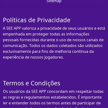
Sitemap
Políticas de Privacidade
A 5EE APP valoriza a privacidade de seus usuários e está
empenhada em proteger todas as informações
pessoais fornecidas durante o uso de nossos canais de
comunicação. Todos os dados coletados são utilizados
exclusivamente para fins de melhoria contínua da
experiência de nossos jogadores.
Termos e Condições
Os usuários da 5EE APP concordam em respeitar todas
as regras e regulamentos estabelecidos. É importante
ler e entender todos os termos antes de participar de