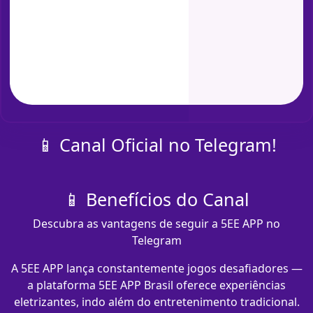
📱 Canal Oficial no Telegram!
📱 Benefícios do Canal
Descubra as vantagens de seguir a 5EE APP no
Telegram
A 5EE APP lança constantemente jogos desafiadores —
a plataforma 5EE APP Brasil oferece experiências
eletrizantes, indo além do entretenimento tradicional.