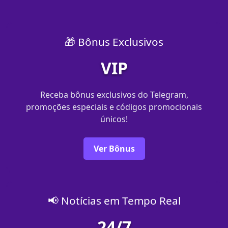
🎁 Bônus Exclusivos
VIP
Receba bônus exclusivos do Telegram,
promoções especiais e códigos promocionais
únicos!
Ver Bônus
📢 Notícias em Tempo Real
24/7