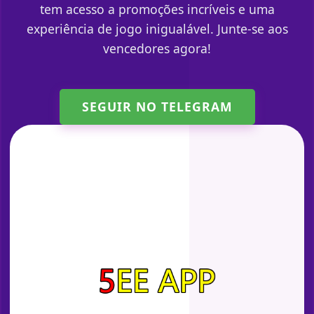
tem acesso a promoções incríveis e uma
experiência de jogo inigualável. Junte-se aos
vencedores agora!
SEGUIR NO TELEGRAM