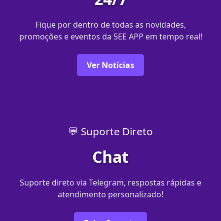
Fique por dentro de todas as novidades,
promoções e eventos da 5EE APP em tempo real!
Ver Notícias
💬 Suporte Direto
Chat
Suporte direto via Telegram, respostas rápidas e
atendimento personalizado!