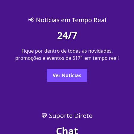
📢 Notícias em Tempo Real
24/7
Fique por dentro de todas as novidades,
promoções e eventos da 6171 em tempo real!
Ver Notícias
💬 Suporte Direto
Chat