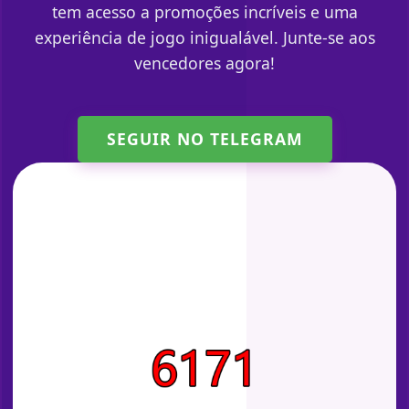
tem acesso a promoções incríveis e uma
experiência de jogo inigualável. Junte-se aos
vencedores agora!
SEGUIR NO TELEGRAM