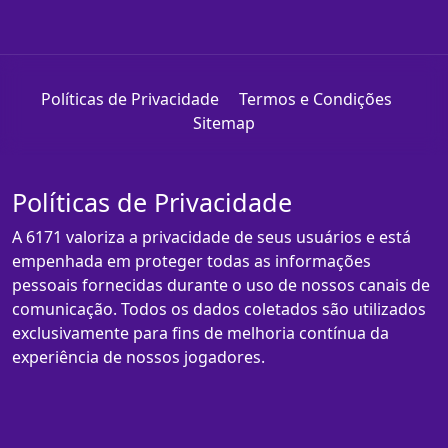
Políticas de Privacidade
Termos e Condições
Sitemap
Políticas de Privacidade
A 6171 valoriza a privacidade de seus usuários e está
empenhada em proteger todas as informações
pessoais fornecidas durante o uso de nossos canais de
comunicação. Todos os dados coletados são utilizados
exclusivamente para fins de melhoria contínua da
experiência de nossos jogadores.