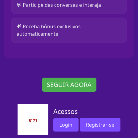
💬 Participe das conversas e interaja
🎁 Receba bônus exclusivos
automaticamente
SEGUIR AGORA
Acessos
Login
Registrar-se