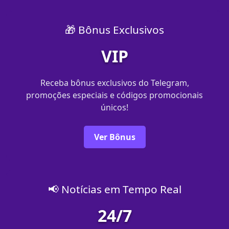
🎁 Bônus Exclusivos
VIP
Receba bônus exclusivos do Telegram,
promoções especiais e códigos promocionais
únicos!
Ver Bônus
📢 Notícias em Tempo Real
24/7