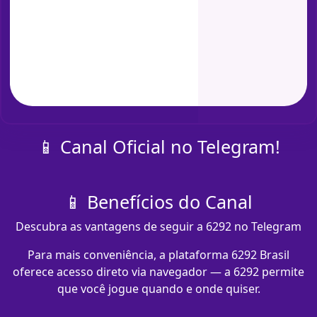
📱 Canal Oficial no Telegram!
📱 Benefícios do Canal
Descubra as vantagens de seguir a 6292 no Telegram
Para mais conveniência, a plataforma 6292 Brasil
oferece acesso direto via navegador — a 6292 permite
que você jogue quando e onde quiser.