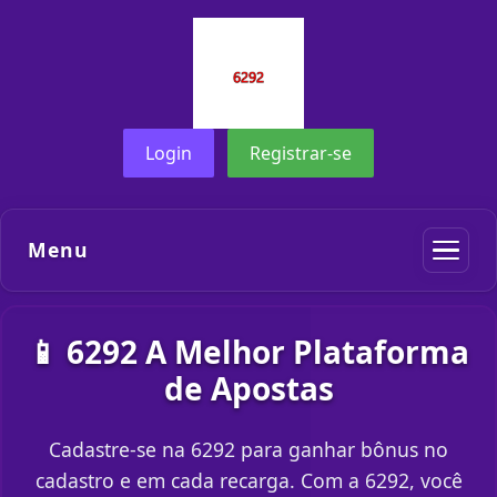
Login
Registrar-se
Menu
📱 6292 A Melhor Plataforma
de Apostas
Cadastre-se na 6292 para ganhar bônus no
cadastro e em cada recarga. Com a 6292, você