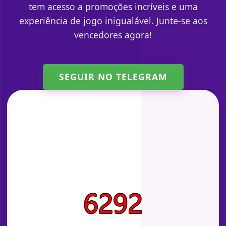
tem acesso a promoções incríveis e uma
experiência de jogo inigualável. Junte-se aos
vencedores agora!
SEGUIR NO TELEGRAM