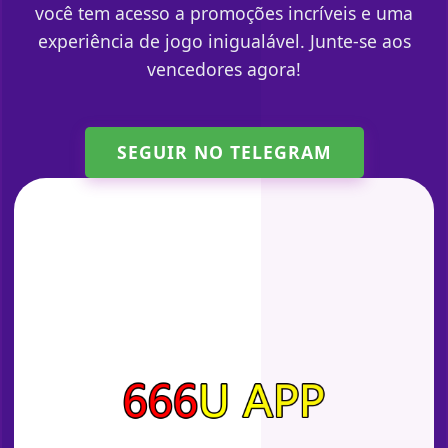
você tem acesso a promoções incríveis e uma
experiência de jogo inigualável. Junte-se aos
vencedores agora!
SEGUIR NO TELEGRAM