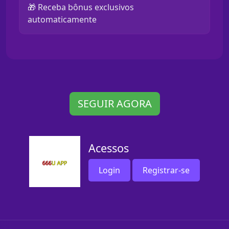
🎁 Receba bônus exclusivos
automaticamente
SEGUIR AGORA
Acessos
Login
Registrar-se