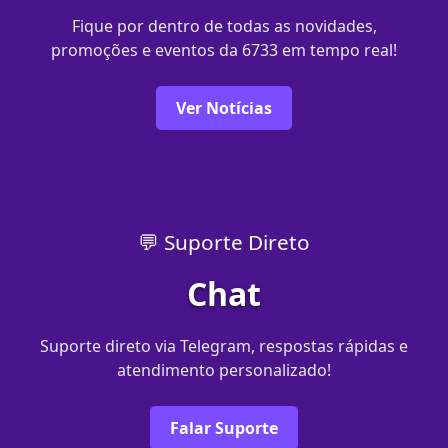
Fique por dentro de todas as novidades,
promoções e eventos da 6733 em tempo real!
Ver Notícias
💬 Suporte Direto
Chat
Suporte direto via Telegram, respostas rápidas e
atendimento personalizado!
Falar Suporte