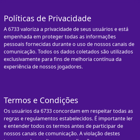
Políticas de Privacidade
A 6733 valoriza a privacidade de seus usuários e está
empenhada em proteger todas as informações
pessoais fornecidas durante o uso de nossos canais de
comunicação. Todos os dados coletados são utilizados
exclusivamente para fins de melhoria contínua da
experiência de nossos jogadores.
Termos e Condições
Os usuários da 6733 concordam em respeitar todas as
regras e regulamentos estabelecidos. É importante ler
e entender todos os termos antes de participar de
nossos canais de comunicação. A violação destes