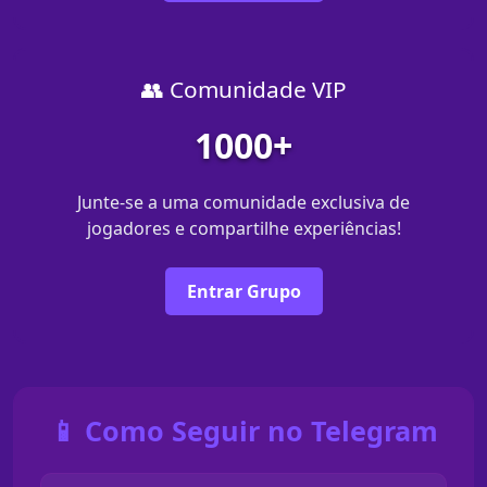
👥 Comunidade VIP
1000+
Junte-se a uma comunidade exclusiva de
jogadores e compartilhe experiências!
Entrar Grupo
📱 Como Seguir no Telegram