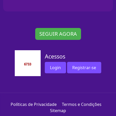
SEGUIR AGORA
Acessos
Login
Registrar-se
Políticas de Privacidade
Termos e Condições
Sitemap