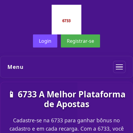
Login
Registrar-se
Menu
📱 6733 A Melhor Plataforma
de Apostas
Cadastre-se na 6733 para ganhar bônus no
cadastro e em cada recarga. Com a 6733, você