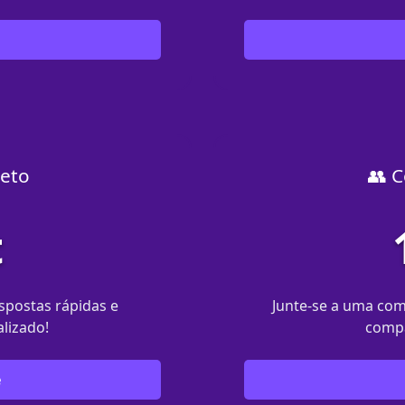
reto
👥 
t
espostas rápidas e
Junte-se a uma com
lizado!
compa
e