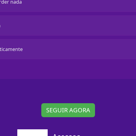
erder nada
a
aticamente
SEGUIR AGORA