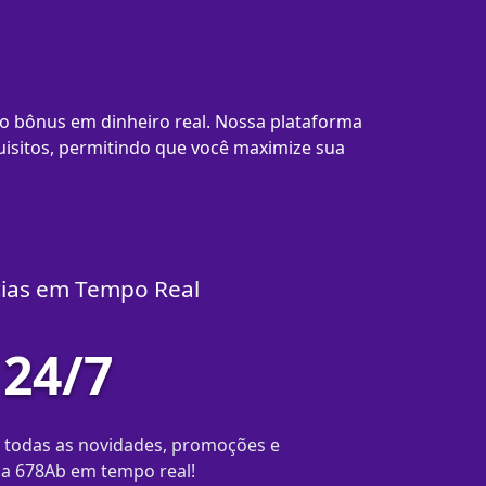
 o bônus em dinheiro real. Nossa plataforma
sitos, permitindo que você maximize sua
cias em Tempo Real
24/7
e todas as novidades, promoções e
a 678Ab em tempo real!