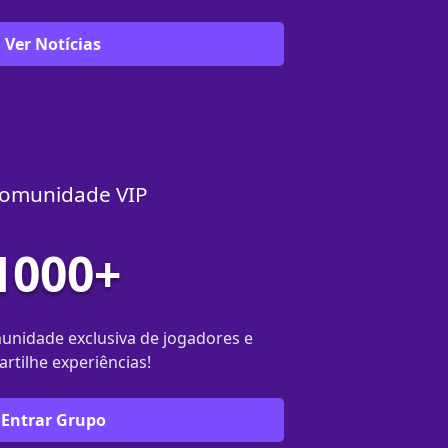
Ver Notícias
Comunidade VIP
1000+
unidade exclusiva de jogadores e
rtilhe experiências!
Entrar Grupo