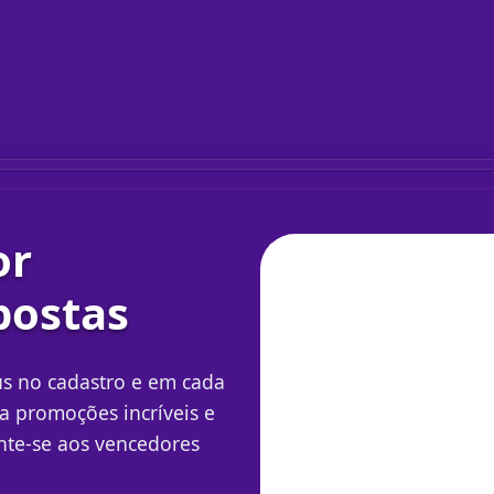
or
postas
s no cadastro e em cada
a promoções incríveis e
unte-se aos vencedores