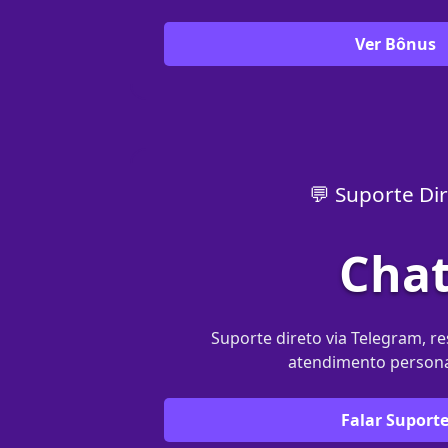
Ver Bônus
💬 Suporte Di
Cha
Suporte direto via Telegram, r
atendimento persona
Falar Suport