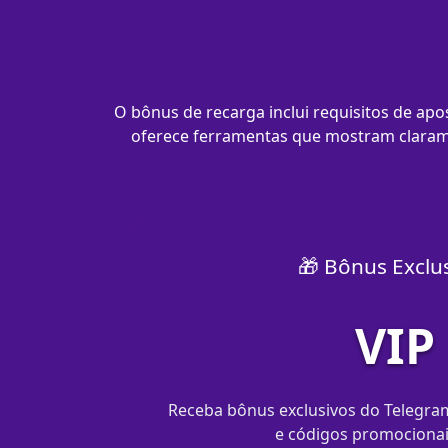
O bônus de recarga inclui requisitos de ap
oferece ferramentas que mostram claram
🎁 Bônus Exclu
VIP
Receba bônus exclusivos do Telegra
e códigos promocionai