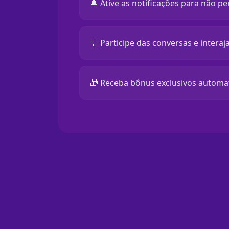
🔔 Ative as notificações para não p
💬 Participe das conversas e interaj
🎁 Receba bônus exclusivos autom