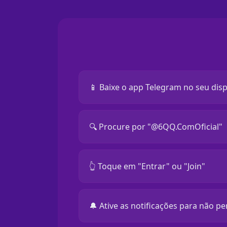
📱 Baixe o app Telegram no seu disp
🔍 Procure por "@6QQ.ComOficial"
👆 Toque em "Entrar" ou "Join"
🔔 Ative as notificações para não p