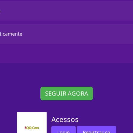
a
aticamente
SEGUIR AGORA
Acessos
Login
Registrar-se