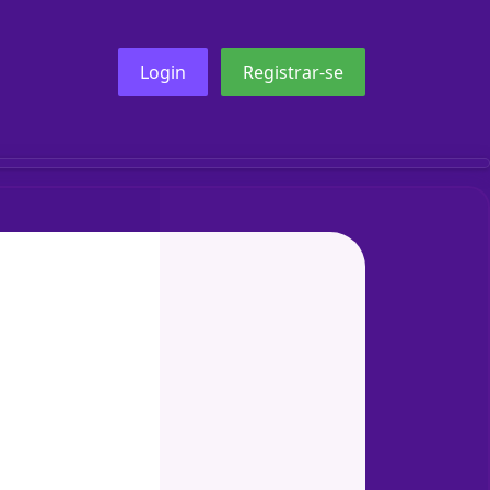
Login
Registrar-se