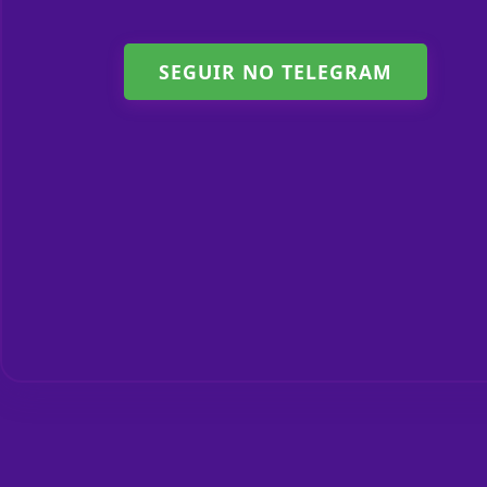
SEGUIR NO TELEGRAM