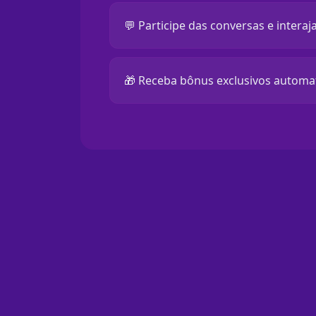
💬 Participe das conversas e interaj
🎁 Receba bônus exclusivos autom