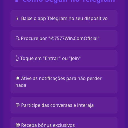
📱 Baixe o app Telegram no seu dispositivo
🔍 Procure por "@7577Win.ComOficial"
👆 Toque em "Entrar" ou "Join"
🔔 Ative as notificações para não perder
nada
💬 Participe das conversas e interaja
🎁 Receba bônus exclusivos