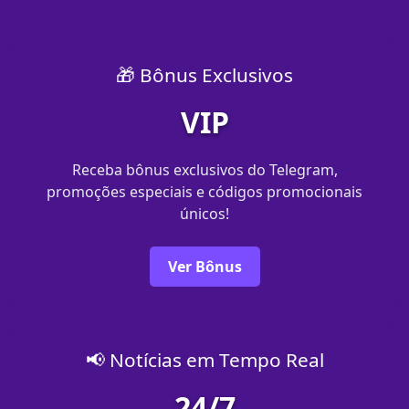
🎁 Bônus Exclusivos
VIP
Receba bônus exclusivos do Telegram,
promoções especiais e códigos promocionais
únicos!
Ver Bônus
📢 Notícias em Tempo Real
24/7