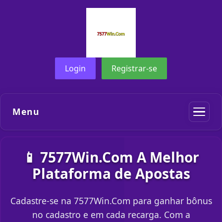
Login
Registrar-se
Menu
📱 7577Win.Com A Melhor
Plataforma de Apostas
Cadastre-se na 7577Win.Com para ganhar bônus
no cadastro e em cada recarga. Com a