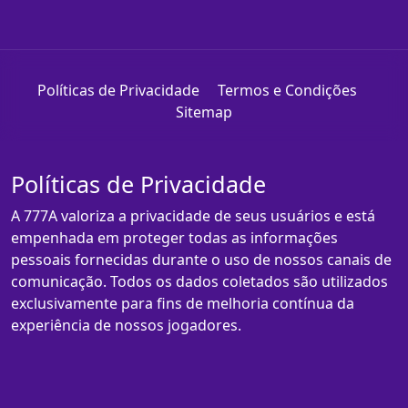
Políticas de Privacidade
Termos e Condições
Sitemap
Políticas de Privacidade
A 777A valoriza a privacidade de seus usuários e está
empenhada em proteger todas as informações
pessoais fornecidas durante o uso de nossos canais de
comunicação. Todos os dados coletados são utilizados
exclusivamente para fins de melhoria contínua da
experiência de nossos jogadores.