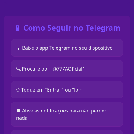
📱 Como Seguir no Telegram
📱 Baixe o app Telegram no seu dispositivo
🔍 Procure por "@777AOficial"
👆 Toque em "Entrar" ou "Join"
🔔 Ative as notificações para não perder
nada