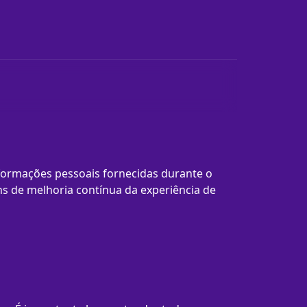
nformações pessoais fornecidas durante o
ns de melhoria contínua da experiência de