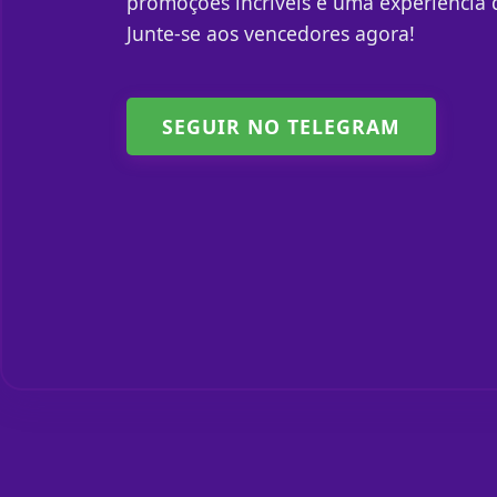
promoções incríveis e uma experiência d
Junte-se aos vencedores agora!
SEGUIR NO TELEGRAM