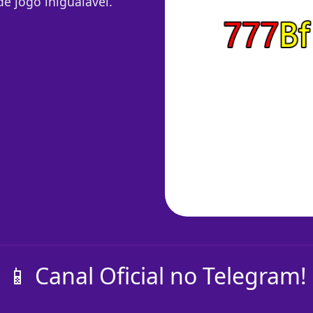
e jogo inigualável.
📱 Canal Oficial no Telegram!