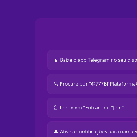
📱 Baixe o app Telegram no seu disp
🔍 Procure por "@777Bf PlataformaO
👆 Toque em "Entrar" ou "Join"
🔔 Ative as notificações para não p