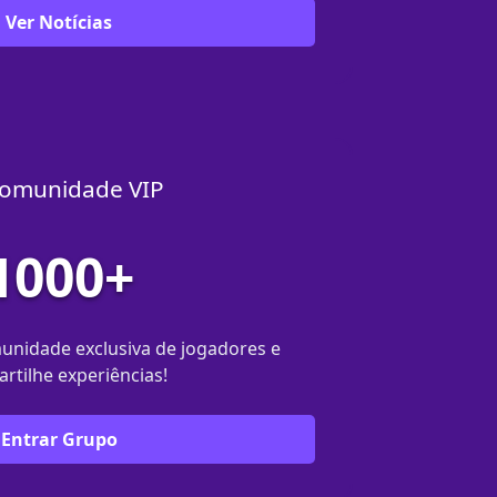
Ver Notícias
Comunidade VIP
1000+
unidade exclusiva de jogadores e
rtilhe experiências!
Entrar Grupo