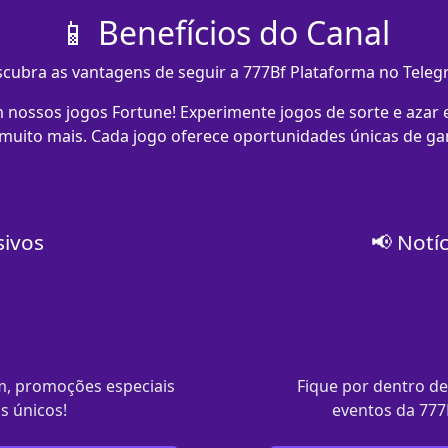
📱 Benefícios do Canal
cubra as vantagens de seguir a 777Bf Plataforma no Tele
 nossos jogos Fortune! Experimente jogos de sorte e azar
muito mais. Cada jogo oferece oportunidades únicas de g
sivos
📢 Notí
m, promoções especiais
Fique por dentro d
s únicos!
eventos da 777