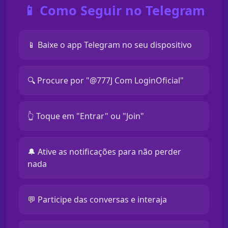
📱 Como Seguir no Telegram
📱 Baixe o app Telegram no seu dispositivo
🔍 Procure por "@777J Com LoginOficial"
👆 Toque em "Entrar" ou "Join"
🔔 Ative as notificações para não perder
nada
💬 Participe das conversas e interaja