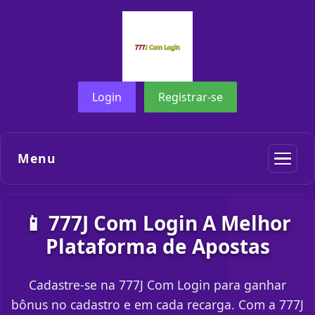
Login
Registrar-se
Menu
📱 777J Com Login A Melhor
Plataforma de Apostas
Cadastre-se na 777J Com Login para ganhar
bônus no cadastro e em cada recarga. Com a 777J