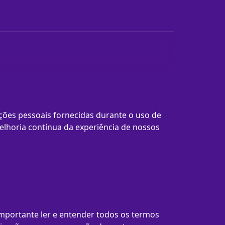
ções pessoais fornecidas durante o uso de
elhoria contínua da experiência de nossos
mportante ler e entender todos os termos