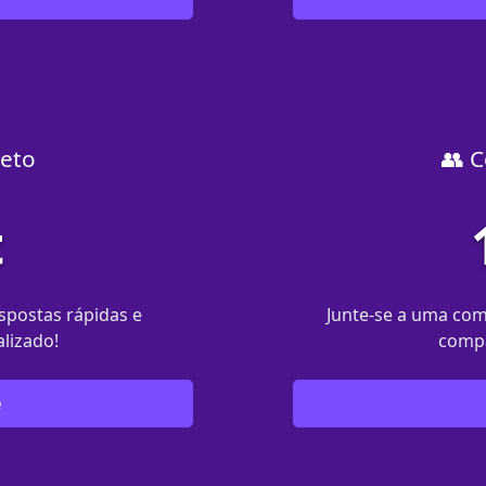
reto
👥 
t
espostas rápidas e
Junte-se a uma com
lizado!
compa
e