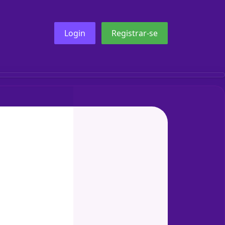
Login
Registrar-se