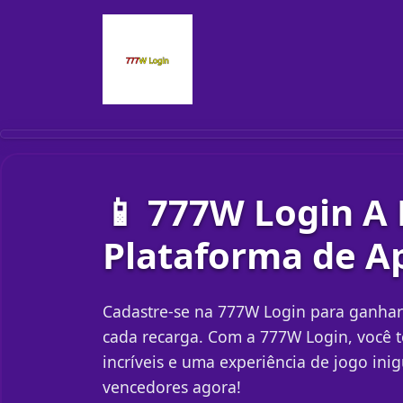
📱 777W Login A
Plataforma de A
Cadastre-se na 777W Login para ganhar
cada recarga. Com a 777W Login, você 
incríveis e uma experiência de jogo inig
vencedores agora!