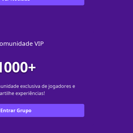
Comunidade VIP
1000+
unidade exclusiva de jogadores e
rtilhe experiências!
Entrar Grupo