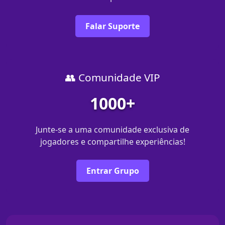
Falar Suporte
👥 Comunidade VIP
1000+
Junte-se a uma comunidade exclusiva de
jogadores e compartilhe experiências!
Entrar Grupo