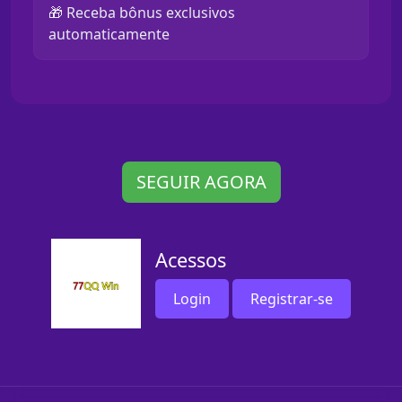
🎁 Receba bônus exclusivos
automaticamente
SEGUIR AGORA
Acessos
Login
Registrar-se