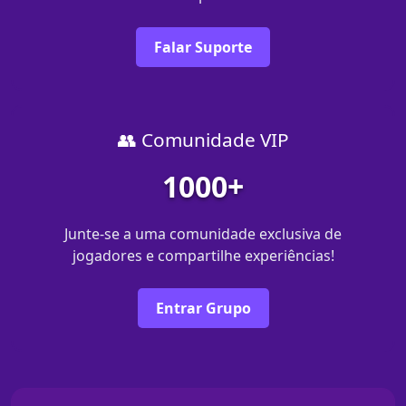
Falar Suporte
👥 Comunidade VIP
1000+
Junte-se a uma comunidade exclusiva de
jogadores e compartilhe experiências!
Entrar Grupo