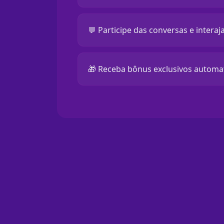
💬 Participe das conversas e interaj
🎁 Receba bônus exclusivos autom