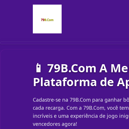
📱 79B.Com A Me
Plataforma de A
Cadastre-se na 79B.Com para ganhar b
cada recarga. Com a 79B.Com, você te
incríveis e uma experiência de jogo inig
vencedores agora!