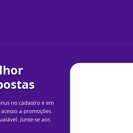
lhor
postas
ônus no cadastro e em
m acesso a promoções
ualável. Junte-se aos