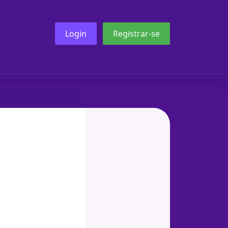
Login
Registrar-se