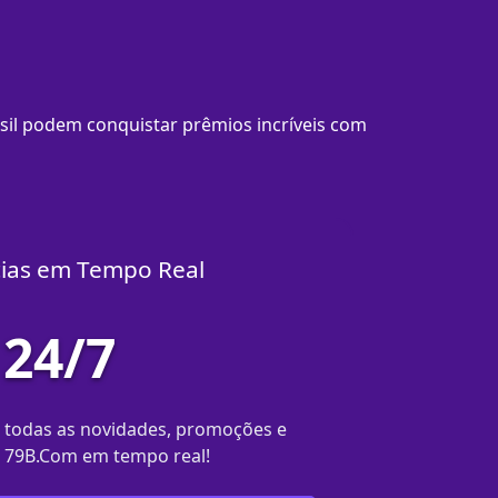
sil podem conquistar prêmios incríveis com
cias em Tempo Real
24/7
e todas as novidades, promoções e
 79B.Com em tempo real!