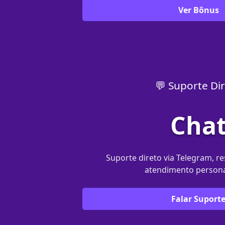
Ver Bônus
💬 Suporte Di
Cha
Suporte direto via Telegram, r
atendimento persona
Falar Suport