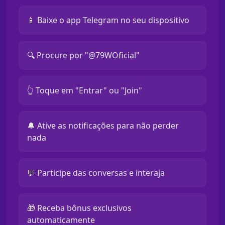
📱 Baixe o app Telegram no seu dispositivo
🔍 Procure por "@79WOficial"
👆 Toque em "Entrar" ou "Join"
🔔 Ative as notificações para não perder
nada
💬 Participe das conversas e interaja
🎁 Receba bônus exclusivos
automaticamente