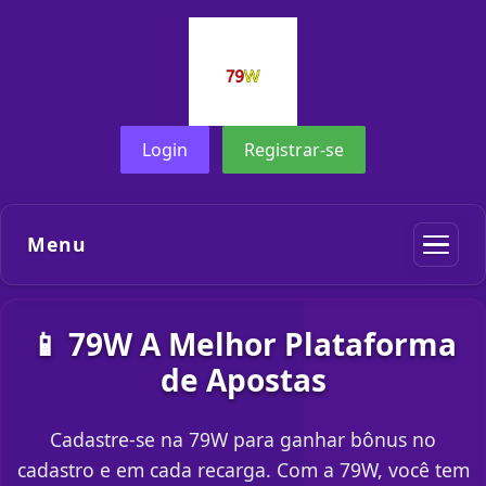
Login
Registrar-se
Menu
📱 79W A Melhor Plataforma
de Apostas
Cadastre-se na 79W para ganhar bônus no
cadastro e em cada recarga. Com a 79W, você tem