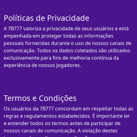
Políticas de Privacidade
A 7B777 valoriza a privacidade de seus usuários e está
empenhada em proteger todas as informações
pessoais fornecidas durante o uso de nossos canais de
comunicação. Todos os dados coletados são utilizados
exclusivamente para fins de melhoria contínua da
experiência de nossos jogadores.
Termos e Condições
Os usuários da 7B777 concordam em respeitar todas as
regras e regulamentos estabelecidos. É importante ler
e entender todos os termos antes de participar de
nossos canais de comunicação. A violação destes