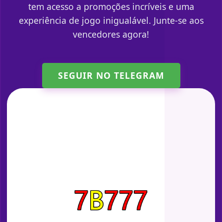
tem acesso a promoções incríveis e uma
experiência de jogo inigualável. Junte-se aos
vencedores agora!
SEGUIR NO TELEGRAM