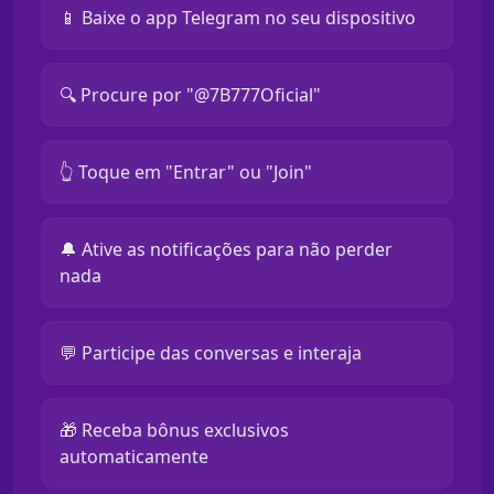
📱 Baixe o app Telegram no seu dispositivo
🔍 Procure por "@7B777Oficial"
👆 Toque em "Entrar" ou "Join"
🔔 Ative as notificações para não perder
nada
💬 Participe das conversas e interaja
🎁 Receba bônus exclusivos
automaticamente