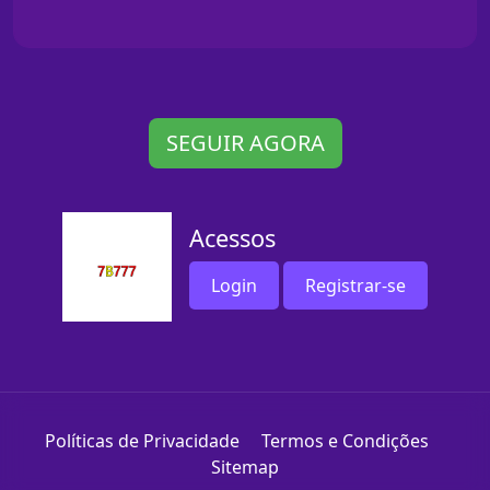
SEGUIR AGORA
Acessos
Login
Registrar-se
Políticas de Privacidade
Termos e Condições
Sitemap