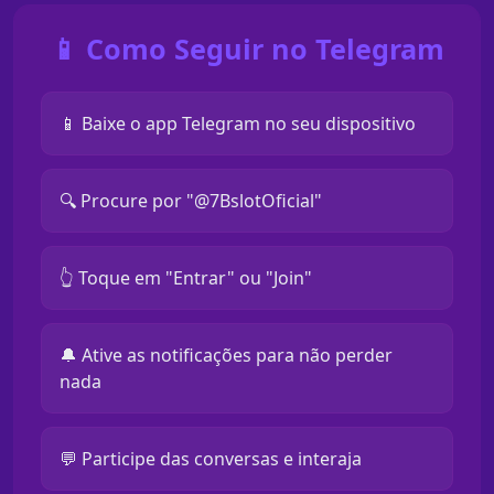
📱 Como Seguir no Telegram
📱 Baixe o app Telegram no seu dispositivo
🔍 Procure por "@7BslotOficial"
👆 Toque em "Entrar" ou "Join"
🔔 Ative as notificações para não perder
nada
💬 Participe das conversas e interaja