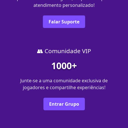
atendimento personalizado!
Falar Suporte
👥 Comunidade VIP
1000+
Junte-se a uma comunidade exclusiva de
jogadores e compartilhe experiências!
Entrar Grupo