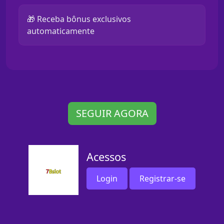
🎁 Receba bônus exclusivos
automaticamente
SEGUIR AGORA
Acessos
Login
Registrar-se