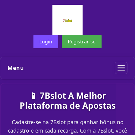
Login
Registrar-se
Menu
📱 7Bslot A Melhor
Plataforma de Apostas
Cadastre-se na 7Bslot para ganhar bônus no
cadastro e em cada recarga. Com a 7Bslot, você