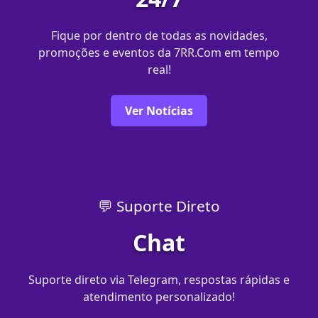
Fique por dentro de todas as novidades,
promoções e eventos da 7RR.Com em tempo
real!
Ver Notícias
💬 Suporte Direto
Chat
Suporte direto via Telegram, respostas rápidas e
atendimento personalizado!