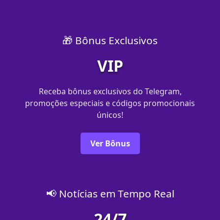
🎁 Bônus Exclusivos
VIP
Receba bônus exclusivos do Telegram,
promoções especiais e códigos promocionais
únicos!
Ver Bônus
📢 Notícias em Tempo Real
24/7