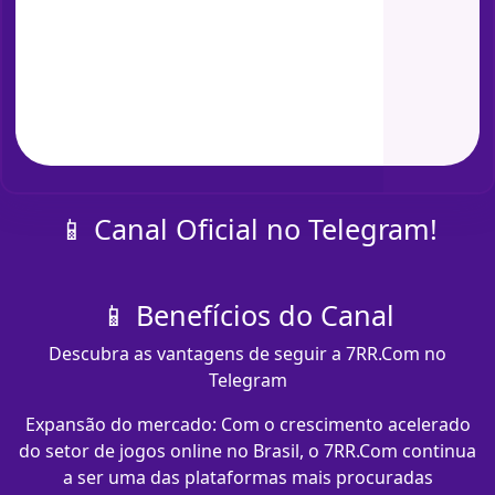
📱 Canal Oficial no Telegram!
📱 Benefícios do Canal
Descubra as vantagens de seguir a 7RR.Com no
Telegram
Expansão do mercado: Com o crescimento acelerado
do setor de jogos online no Brasil, o 7RR.Com continua
a ser uma das plataformas mais procuradas