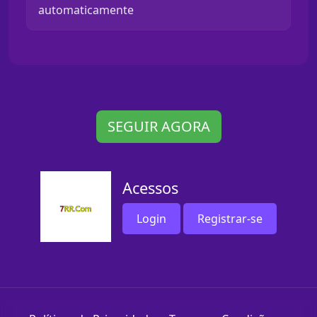
automaticamente
SEGUIR AGORA
Acessos
Login
Registrar-se