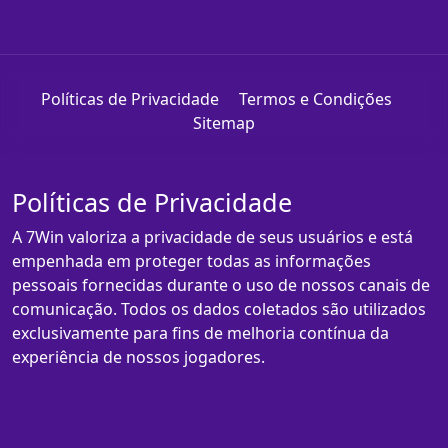
Políticas de Privacidade
Termos e Condições
Sitemap
Políticas de Privacidade
A 7Win valoriza a privacidade de seus usuários e está
empenhada em proteger todas as informações
pessoais fornecidas durante o uso de nossos canais de
comunicação. Todos os dados coletados são utilizados
exclusivamente para fins de melhoria contínua da
experiência de nossos jogadores.