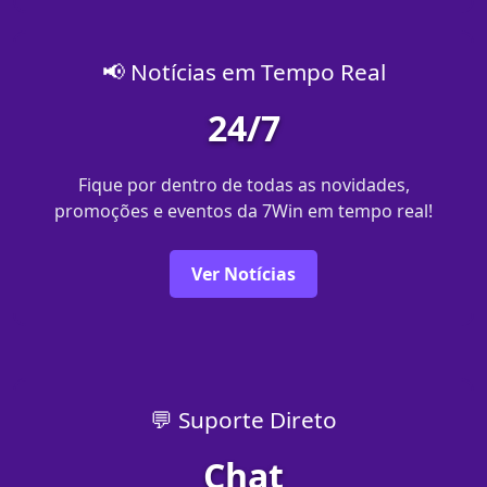
📢 Notícias em Tempo Real
24/7
Fique por dentro de todas as novidades,
promoções e eventos da 7Win em tempo real!
Ver Notícias
💬 Suporte Direto
Chat