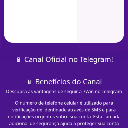
📱 Canal Oficial no Telegram!
📱 Benefícios do Canal
Descubra as vantagens de seguir a 7Win no Telegram
O número de telefone celular é utilizado para
verificação de identidade através de SMS e para
notificações urgentes sobre sua conta. Esta camada
adicional de segurança ajuda a proteger sua conta