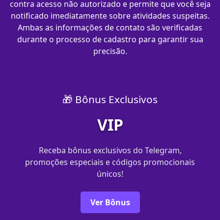
contra acesso não autorizado e permite que você seja
notificado imediatamente sobre atividades suspeitas.
Ambas as informações de contato são verificadas
durante o processo de cadastro para garantir sua
precisão.
🎁 Bônus Exclusivos
VIP
Receba bônus exclusivos do Telegram,
promoções especiais e códigos promocionais
únicos!
Ver Bônus