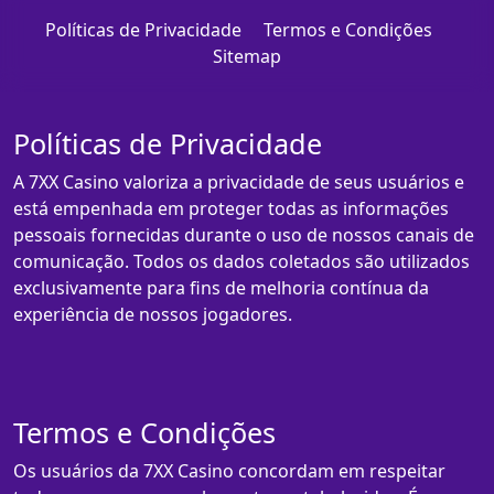
Políticas de Privacidade
Termos e Condições
Sitemap
Políticas de Privacidade
A 7XX Casino valoriza a privacidade de seus usuários e
está empenhada em proteger todas as informações
pessoais fornecidas durante o uso de nossos canais de
comunicação. Todos os dados coletados são utilizados
exclusivamente para fins de melhoria contínua da
experiência de nossos jogadores.
Termos e Condições
Os usuários da 7XX Casino concordam em respeitar