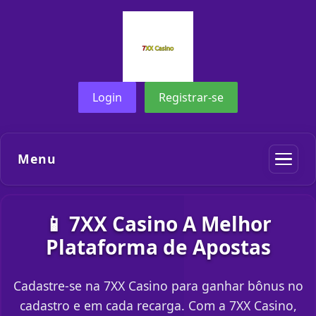
Login
Registrar-se
Menu
📱 7XX Casino A Melhor
Plataforma de Apostas
Cadastre-se na 7XX Casino para ganhar bônus no
cadastro e em cada recarga. Com a 7XX Casino,