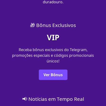
duradouro.
🎁 Bônus Exclusivos
VIP
Receba bônus exclusivos do Telegram,
promoções especiais e códigos promocionais
únicos!
Ver Bônus
📢 Notícias em Tempo Real