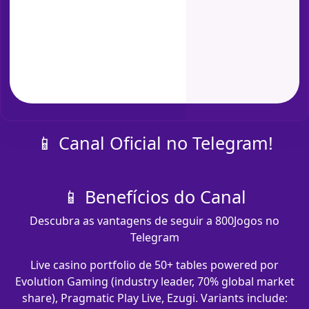
📱 Canal Oficial no Telegram!
📱 Benefícios do Canal
Descubra as vantagens de seguir a 800Jogos no
Telegram
Live casino portfolio de 50+ tables powered por
Evolution Gaming (industry leader, 70% global market
share), Pragmatic Play Live, Ezugi. Variants include: