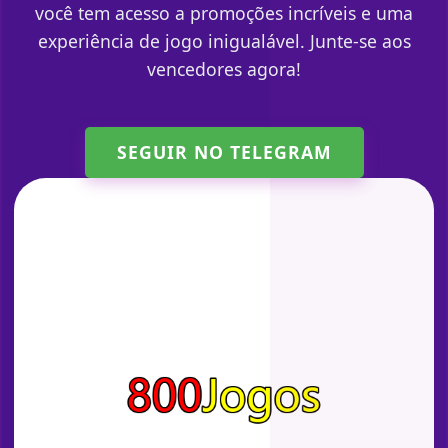
você tem acesso a promoções incríveis e uma
experiência de jogo inigualável. Junte-se aos
vencedores agora!
SEGUIR NO TELEGRAM