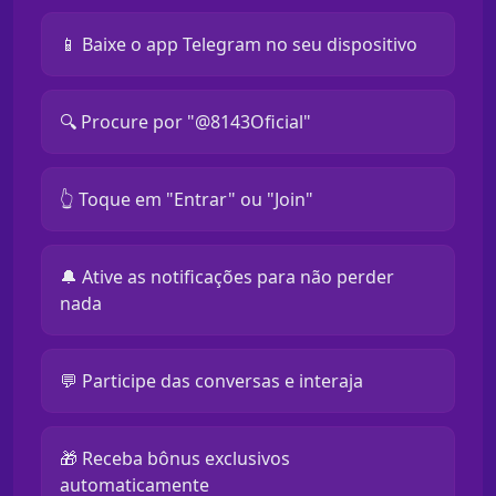
📱 Baixe o app Telegram no seu dispositivo
🔍 Procure por "@8143Oficial"
👆 Toque em "Entrar" ou "Join"
🔔 Ative as notificações para não perder
nada
💬 Participe das conversas e interaja
🎁 Receba bônus exclusivos
automaticamente