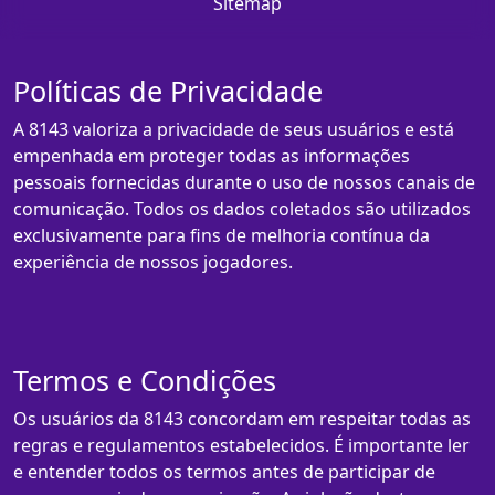
Sitemap
Políticas de Privacidade
A 8143 valoriza a privacidade de seus usuários e está
empenhada em proteger todas as informações
pessoais fornecidas durante o uso de nossos canais de
comunicação. Todos os dados coletados são utilizados
exclusivamente para fins de melhoria contínua da
experiência de nossos jogadores.
Termos e Condições
Os usuários da 8143 concordam em respeitar todas as
regras e regulamentos estabelecidos. É importante ler
e entender todos os termos antes de participar de