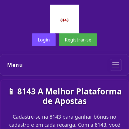
Login
Registrar-se
Menu
📱 8143 A Melhor Plataforma
de Apostas
Cadastre-se na 8143 para ganhar bônus no
cadastro e em cada recarga. Com a 8143, você